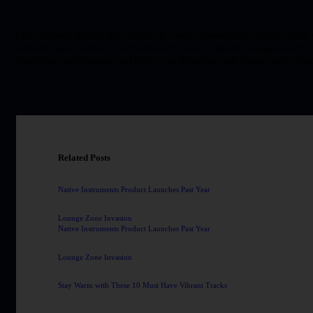
Qui dolorem ipsum, quia dolor sit, amet, consectetur, adipisci vel
veniam, quis nostrum exercitationem ullam corporis suscipit laborio
molestiae consequatur, vel illum, qui dolorem eum fugiat, quo volup
Related Posts
Native Instruments Product Launches Past Year
Lounge Zone Invasion
Native Instruments Product Launches Past Year
Lounge Zone Invasion
Stay Warm with These 10 Must Have Vibrant Tracks