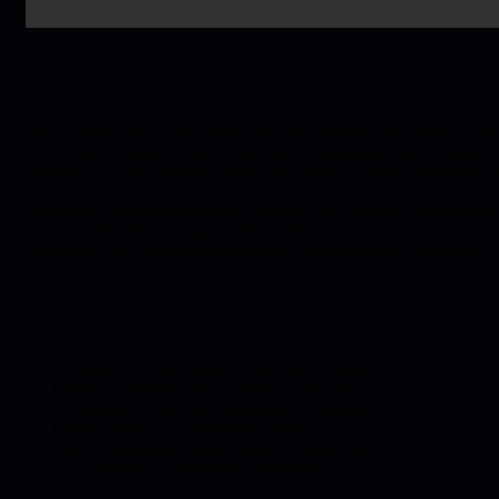
Sed ut perspiciatis, unde omnis iste natus error sit voluptatem accu
dicta sunt, explicabo. nemo enim ipsam voluptatem, quia voluptas si
quisquam est, qui dolorem ipsum, quia dolor sit, amet, consectetur
Voluptatem. ut enim ad minima veniam, quis nostrum exercitationem 
ea voluptate velit esse, quam nihil molestiae consequatur, vel illum,
consequat, vel illum dolore eu feugiat nulla facilisis at vero eros et
Vulputate velit esse motie consequat vel illum
Dolore eu feugiat nulla facilisis at vero eros et
Accumsan et iusto odio dignissim qui blandit
Paesent luptatum zzril delenit augue duis
Sed ut perspiciatis, unde omnis iste natus error
St voluptatem accusantium doloremque