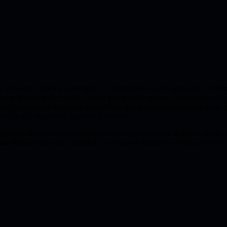
e velit esse molestie consequat, vel illum dolore eu feugiat nulla facilis
ore te feugait nulla facilisi. Lorem ipsum dolor sit amet, consectetuer 
em accusantium doloremque laudantium, totam rem aperiam eaque ipsa, qua
m, quia voluptas sit, aspernatur aut odit.
ptatem sequi nesciunt, neque porro quisquam est, qui dolorem ipsum, quia
am aliquam quaerat voluptatem. ut enim ad minima veniam, quis nostrum