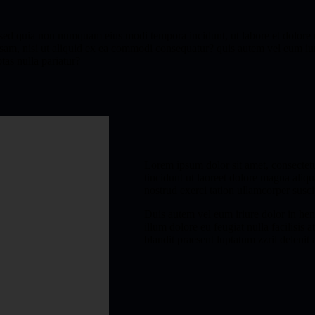
it, sed quia non numquam eius modi tempora incidunt, ut labore et dol
sam, nisi ut aliquid ex ea commodi consequatur? quis autem vel eum iure 
tas nulla pariatur?
Lorem ipsum dolor sit amet, consectet
tincidunt ut laoreet dolore magna aliq
nostrud exerci tation ullamcorper susci
Duis autem vel eum iriure dolor in hend
illum dolore eu feugiat nulla facilisis 
blandit praesent luptatum zzril delenit a