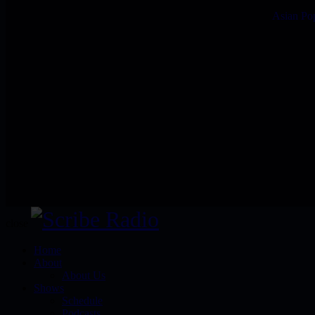
Asian Po
close
Home
About
About Us
Shows
Schedule
Podcasts