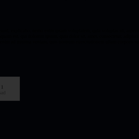
cta sunt, explicabo. nemo enim ipsam voluptatem, quia voluptas sit, asper
squam est, qui dolorem ipsum, quia dolor sit, amet, consectetur, adipi
 enim ad minima veniam, quis nostrum exercitationem ullam corporis sus
1
sad