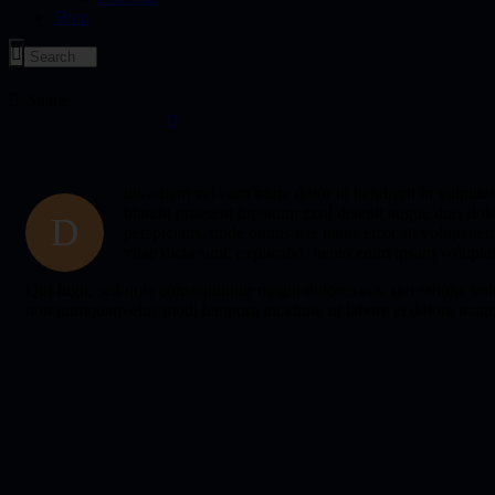
Shop
Share
uis autem vel eum iriure dolor in hendrerit in vulputat
blandit praesent luptatum zzril delenit augue duis dol
D
perspiciatis, unde omnis iste natus error sit voluptat
vitae dicta sunt, explicabo. nemo enim ipsam voluptate
Qut fugit, sed quia consequuntur magni dolores eos, qui ratione volu
non numquam eius modi tempora incidunt, ut labore et dolore magn