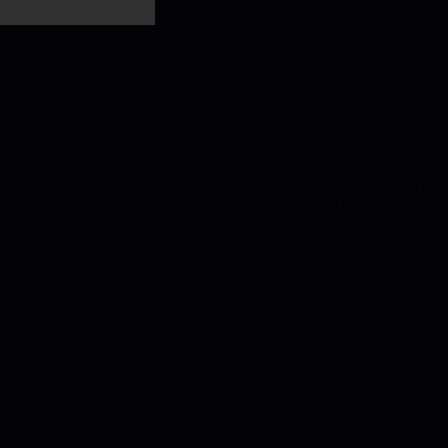
santium doloremque laudantium, totam rem aperiam eaque ipsa, quae ab ill
t, aspernatur aut odit aut fugit, sed quia consequuntur magni dolores eo
, adipisci velit, sed quia non numquam eius modi tempora incidunt, ut l
ullam corporis suscipit laboriosam, nisi ut aliquid ex ea commodi cons
 qui dolorem eum fugiat, quo voluptas nulla pariatur? Duis autem vel eum
 accumsan et iusto odio dignissim qui blandit praesent luptatum zzril delen
Vulputate velit esse motie consequa
Dolore eu feugiat nulla facilisis at 
Accumsan et iusto odio dignissim q
Paesent luptatum zzril delenit augu
Sed ut perspiciatis, unde omnis iste
St voluptatem accusantium dolor