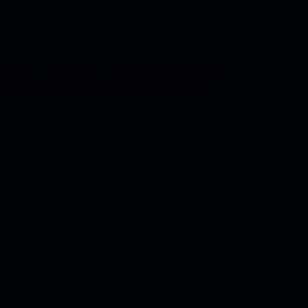
natur aut odit aut fugit, sed quia consequuntur magni
sci velit, sed quia non numquam eius modi tempora
cipit laboriosam, nisi ut aliquid ex ea commodi