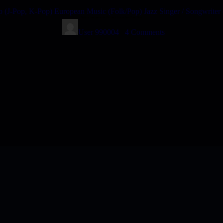
p (J-Pop, K-Pop)
European Music (Folk/Pop)
Jazz
Singer / Songwriter 
Native Instruments Product Launches Past Year
User 990004
4
Comments