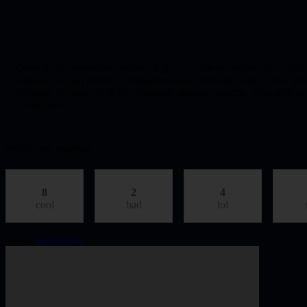
Quae ab illo inventore veritatis et quasi architecto beatae vitae di
dolores eos, qui ratione voluptatem sequi nesciunt, neque porro qui
incidunt, ut labore et dolore magnam aliquam quaerat. oluptatem ut
consequatur?
What's your reaction?
8
2
4
cool
bad
lol
Tags:
new songs