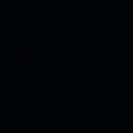
is at vero eros et accumsan et iusto odio dignissim qui
adipiscing elit, sed diam nonummy nibh euismod sed ut
e ab illo inventore veritatis et quasi architecto beatae
 dolor sit, amet, consectetur, adipisci velit, sed quia
 exercitationem ullam corporis suscipit laboriosam.