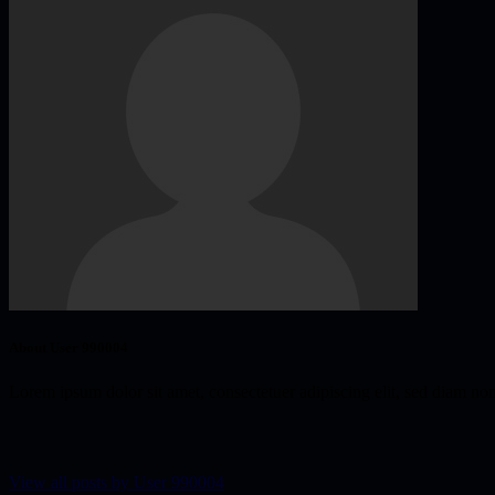
About User 990004
Lorem ipsum dolor sit amet, consectetuer adipiscing elit, sed diam n
View all posts by
User 990004