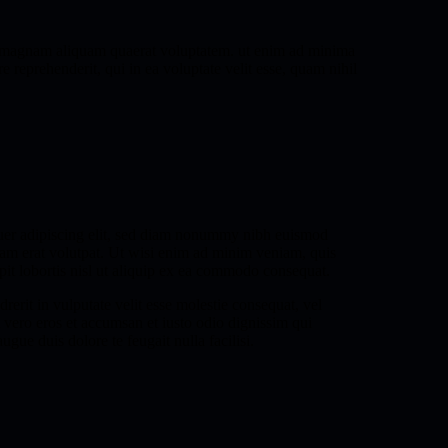
ore magnam aliquam quaerat voluptatem. ut enim ad minima
reprehenderit, qui in ea voluptate velit esse, quam nihil
uer adipiscing elit, sed diam nonummy nibh euismod
uam erat volutpat. Ut wisi enim ad minim veniam, quis
pit lobortis nisl ut aliquip ex ea commodo consequat.
rerit in vulputate velit esse molestie consequat, vel
at vero eros et accumsan et iusto odio dignissim qui
ugue duis dolore te feugait nulla facilisi.