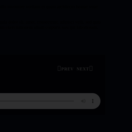
o inventore veritatis et quasi architecto beatae vitae
 dolor sit, amet, consectetur, adipisci velit, sed quia
 exercitationem ullam corporis suscipit laboriosam.
PREV
NEXT