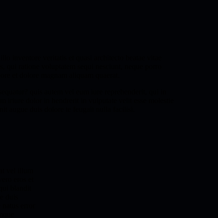
o inventore veritatis et quasi architecto beatae vitae
s, qui ratione voluptatem sequi nesciunt, neque porro
abore et dolore magnam aliquam quaerat.
equatur? quis autem vel eum iure reprehenderit, qui in
 iriure dolor in hendrerit in vulputate velit esse molestie
it augue duis dolore te feugait nulla facilisi.
t vel illum
vero eros et
ui blandit
e duis
 natus error
emque