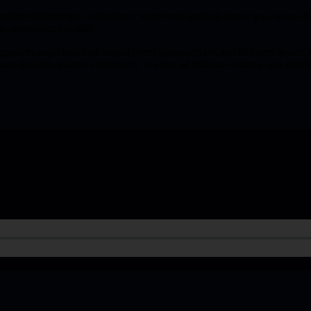
santium doloremque laudantium, totam rem aperiam eaque ipsa, quae ab ill
, aspernatur aut odit.
ptatem sequi nesciunt, neque porro quisquam est, qui dolorem ipsum, quia
am aliquam quaerat voluptatem. ut enim ad minima veniam, quis nostrum