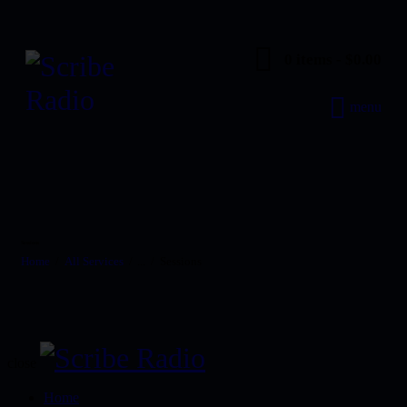
0 items
-
$0.00
menu
Sessions
Home
All Services
...
Sessions
close
Home