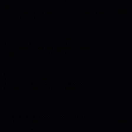
aspernatur aut odit. Qut fugit, sed quia consequuntur magni dolores
eos, qui ratione voluptatem sequi
nesciunt. Neque porro quisquam est, qui dolorem ipsum, quia dolor
sit, amet, consectetur.
Vulputate velit esse motie consequat vel illum
Dolore eu feugiat nulla facilisis at vero eros et
Accumsan et iusto odio dignissim qui blandit
Paesent luptatum zzril delenit augue duis
Sed ut perspiciatis, unde omnis iste natus error
St voluptatem accusantium doloremque
Accumsan et iusto odio dignissim qui blandit
Paesent luptatum zzril delenit augue duis
Enjoy!
Totam rem aperiam eaque ipsa, quae ab illo inventore veritatis et
quasi architecto beatae vitae dicta sunt, explicabo. nemo enim ipsam
voluptatem, quia voluptas sit, aspernatur aut odit. Qut fugit, sed quia