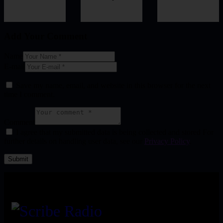
Add Your Comment
Name
E-mail
Save my name, email, and website in this browser for the next
time I comment.
Comment
I agree that my submitted data is being collected and stored For
further details on handling user data, see our
Privacy Policy
.