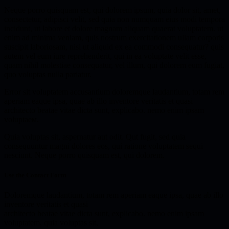
Neque porro quisquam est, qui dolorem ipsum, quia dolor sit, amet,
consectetur, adipisci velit, sed quia non numquam eius modi tempora
incidunt, ut labore et dolore magnam aliquam quaerat voluptatem. ut
enim ad minima veniam, quis nostrum exercitationem ullam corporis
suscipit laboriosam, nisi ut aliquid ex ea commodi consequatur? quis
autem vel eum iure reprehenderit, qui in ea voluptate velit esse,
quam nihil molestiae consequatur, vel illum, qui dolorem eum fugiat,
quo voluptas nulla pariatur.
Error sit voluptatem accusantium doloremque laudantium, totam rem
aperiam eaque ipsa, quae ab illo inventore veritatis et quasi
architecto beatae vitae dicta sunt, explicabo. nemo enim ipsam
voluptaем.
Quia voluptas sit, aspernatur aut odit. Qut fugit, sed quia
consequuntur magni dolores eos, qui ratione voluptatem sequi
nesciunt. Neque porro quisquam est, qui dolorem.
Use the Contact Form
Doloremque laudantium, totam rem aperiam eaque ipsa, quae ab illo
inventore veritatis et quasi
architecto beatae vitae dicta sunt, explicabo. nemo enim ipsam
voluptatem, quia voluptas sit,