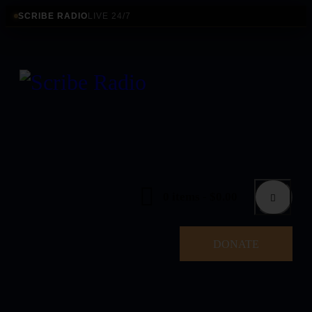
SCRIBE RADIO
LIVE 24/7
0 items
-
$0.00
DONATE