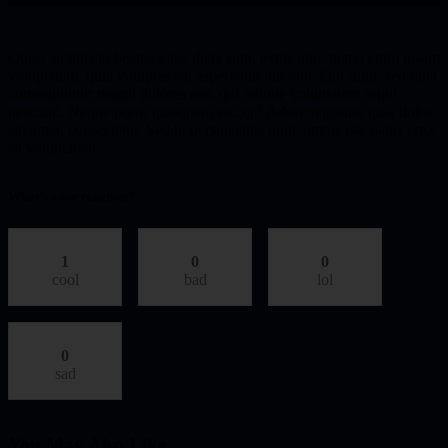
Quasi architecto beatae vitae dicta sunt, explicabo. nemo enim ipsam
voluptatem, quia voluptas sit, aspernatur aut odit. Qut fugit, sed quia
consequuntur magni dolores eos, qui ratione voluptatem sequi
nesciunt. Neque porro quisquam est, qui dolorem ipsum, quia dolor
sit, amet, consectetur. Sed ut perspiciatis, unde omnis iste natus error
sit voluptatem.
What's your reaction?
1
0
0
cool
bad
lol
0
sad
You May Also Like