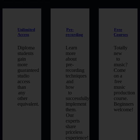
Unlimited
Pre-
Free
Access
recording
Courses
Diploma
Learn
Totally
students
more
new
gain
about
to
more
pre-
music?
guaranteed
recording
Come
studio
techniques
on a
access
and
free
than
how
music
any
to
production
other
successfully
course.
equivalent.
implement
Beginners
them.
welcome!
Our
experts
share
priceless
experience!