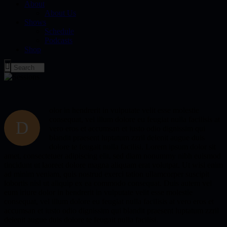
About
About Us
Shows
Schedule
Podcasts
Shop
olor in hendrerit in vulputate velit esse molestie
consequat, vel illum dolore eu feugiat nulla facilisis at
D
vero eros et accumsan et iusto odio dignissim qui
blandit praesent luptatum zzril delenit augue duis
dolore te feugait nulla facilisi. Lorem ipsum dolor sit
amet, consectetuer adipiscing elit, sed diam nonummy nibh euismod
tincidunt ut laoreet dolore magna aliquam erat volutpat. Ut wisi enim
ad minim veniam, quis nostrud exerci tation ullamcorper suscipit
lobortis nisl ut aliquip ex ea commodo consequat. Duis autem vel
eum iriure dolor in hendrerit in vulputate velit esse molestie
consequat, vel illum dolore eu feugiat nulla facilisis at vero eros et
accumsan et iusto odio dignissim qui blandit praesent luptatum zzril
delenit augue duis dolore te feugait nulla facilisi.