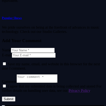
equivalent.
Popular Shows
We pride ourselves on being at the forefront of advances in music
technology. Check out our Studio Galleries.
Add Your Comment
Name
E-mail
Save my name, email, and website in this browser for the next
time I comment.
Comment
I agree that my submitted data is being collected and stored For
further details on handling user data, see our
Privacy Policy
.