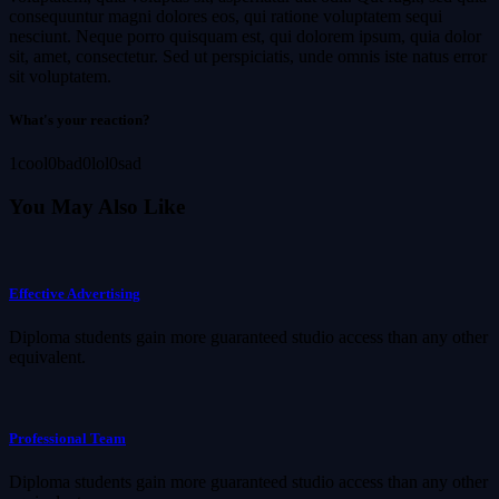
consequuntur magni dolores eos, qui ratione voluptatem sequi
nesciunt. Neque porro quisquam est, qui dolorem ipsum, quia dolor
sit, amet, consectetur. Sed ut perspiciatis, unde omnis iste natus error
sit voluptatem.
What's your reaction?
1
cool
0
bad
0
lol
0
sad
You May Also Like
Effective Advertising
Diploma students gain more guaranteed studio access than any other
equivalent.
Professional Team
Diploma students gain more guaranteed studio access than any other