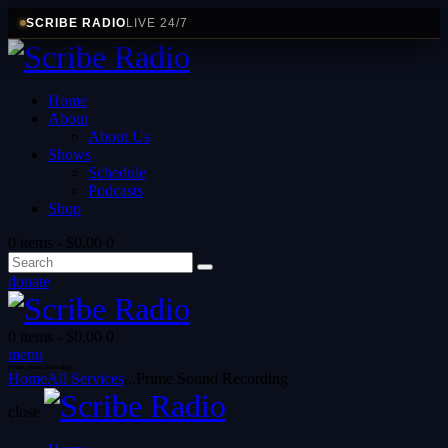
SCRIBE RADIO
LIVE 24/7
Home
About
About Us
Shows
Schedule
Podcasts
Shop
0 items
-
$0.00
0
donate
0 items
-
$0.00
0
menu
Prime Sound Recording
Home
All Services
...
Prime Sound Recording
close