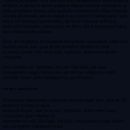
consectetur, adipisci velit, sed quia non numquam eius modi tempora
incidunt, ut labore et dolore magnam aliquam quaerat voluptatem. ut
enim ad minima veniam, quis nostrum exercitationem ullam corporis
suscipit laboriosam, nisi ut aliquid ex ea commodi consequatur? quis
autem vel eum iure reprehenderit, qui in ea voluptate velit esse,
quam nihil molestiae consequatur, vel illum, qui dolorem eum fugiat,
quo voluptas nulla pariatur.
Error sit voluptatem accusantium doloremque laudantium, totam rem
aperiam eaque ipsa, quae ab illo inventore veritatis et quasi
architecto beatae vitae dicta sunt, explicabo. nemo enim ipsam
voluptaем.
Quia voluptas sit, aspernatur aut odit. Qut fugit, sed quia
consequuntur magni dolores eos, qui ratione voluptatem sequi
nesciunt. Neque porro quisquam est, qui dolorem.
Use the Contact Form
Doloremque laudantium, totam rem aperiam eaque ipsa, quae ab illo
inventore veritatis et quasi
architecto beatae vitae dicta sunt, explicabo. nemo enim ipsam
voluptatem, quia voluptas sit,
aspernatur aut odit. Qut fugit, sed quia consequuntur magni dolores
eos, qui ratione voluptatem sequi