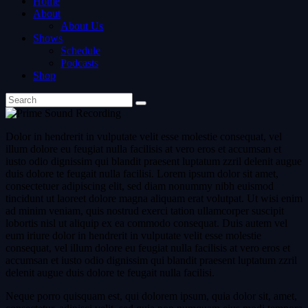
Home
About
About Us
Shows
Schedule
Podcasts
Shop
D
olor in hendrerit in vulputate velit esse molestie consequat, vel
illum dolore eu feugiat nulla facilisis at vero eros et accumsan et
iusto odio dignissim qui blandit praesent luptatum zzril delenit augue
duis dolore te feugait nulla facilisi. Lorem ipsum dolor sit amet,
consectetuer adipiscing elit, sed diam nonummy nibh euismod
tincidunt ut laoreet dolore magna aliquam erat volutpat. Ut wisi enim
ad minim veniam, quis nostrud exerci tation ullamcorper suscipit
lobortis nisl ut aliquip ex ea commodo consequat. Duis autem vel
eum iriure dolor in hendrerit in vulputate velit esse molestie
consequat, vel illum dolore eu feugiat nulla facilisis at vero eros et
accumsan et iusto odio dignissim qui blandit praesent luptatum zzril
delenit augue duis dolore te feugait nulla facilisi.
Neque porro quisquam est, qui dolorem ipsum, quia dolor sit, amet,