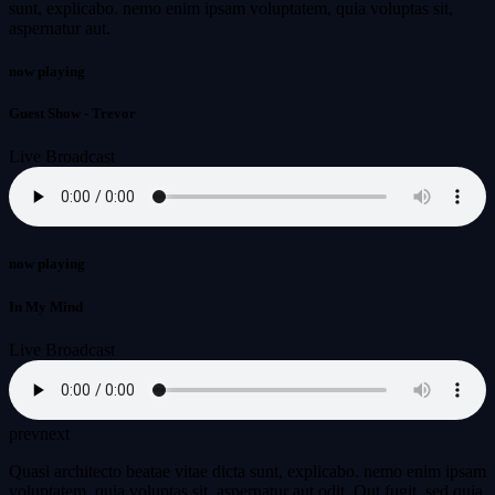
sunt, explicabo. nemo enim ipsam voluptatem, quia voluptas sit,
aspernatur aut.
now playing
Guest Show - Trevor
Live Broadcast
now playing
In My Mind
Live Broadcast
prev
next
Quasi architecto beatae vitae dicta sunt, explicabo. nemo enim ipsam
voluptatem, quia voluptas sit, aspernatur aut odit. Qut fugit, sed quia