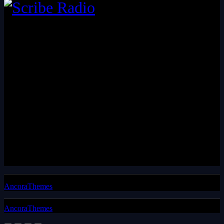
We are an independent, non-profit, online radio broadcasting 24/7
live from London, New York, Los Angeles, and beyond
Install our free App:
Submit
Keep me up-to-date via email with the latest news, pre-sales and
more from Scribe Raadio Store
AncoraThemes
© 2026. All rights reserved.
AncoraThemes
© 2026. All rights reserved.