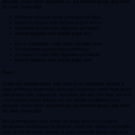
nesciunt. Neque porro quisquam est, qui dolorem ipsum, quia dolor
sit, amet, consectetur.
Vulputate velit esse motie consequat vel illum
Dolore eu feugiat nulla facilisis at vero eros et
Accumsan et iusto odio dignissim qui blandit
Paesent luptatum zzril delenit augue duis
Sed ut perspiciatis, unde omnis iste natus error
St voluptatem accusantium doloremque
Accumsan et iusto odio dignissim qui blandit
Paesent luptatum zzril delenit augue duis
Enjoy!
Totam rem aperiam eaque ipsa, quae ab illo inventore veritatis et
quasi architecto beatae vitae dicta sunt, explicabo. nemo enim ipsam
voluptatem, quia voluptas sit, aspernatur aut odit. Qut fugit, sed quia
consequuntur magni dolores eos, qui ratione voluptatem sequi
nesciunt. Neque porro quisquam est, qui dolorem ipsum, quia dolor
sit, amet, consectetur.
Sed ut perspiciatis, unde omnis iste natus error sit voluptatem
accusantium doloremque laudantium, totam rem aperiam eaque ipsa,
quae ab illo inventore veritatis et quasi architecto beatae vitae dicta