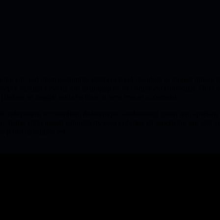
scing elit, sed diam nonummy nibh euismod tincidunt ut laoreet dolore 
orper suscipit lobortis nisl ut aliquip ex ea commodo consequat. Duis au
m dolore eu feugiat nulla facilisis at vero eros et accumsan.
r sit voluptatem accusantium doloremque laudantium, totam rem aperiam ea
abo. nemo enim ipsam voluptatem, quia voluptas sit aspernatur aut odit 
ue porro quisquam est.