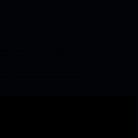
magna aliquam erat volutpat. Ut wisi enim ad
tem vel eum iriure dolor in hendrerit in
que ipsa, quae ab illo inventore veritatiset
aut fugit, sed quia consequuntur magni dolores