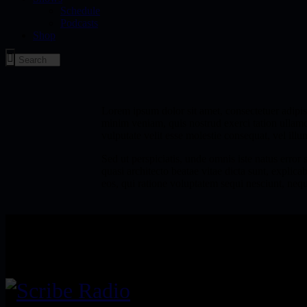
Schedule
Podcasts
Shop
Lorem ipsum dolor sit amet, consectetuer adipi
minim veniam, quis nostrud exerci tation ullamc
vulputate velit esse molestie consequat, vel illu
Sed ut perspiciatis, unde omnis iste natus erro
quasi architecto beatae vitae dicta sunt, explic
eos, qui ratione voluptatem sequi nesciunt, neq