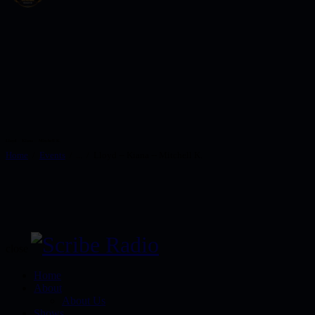
Lloyd -- Kiana -- Mitchell K.
Home
Events
...
Lloyd -- Kiana -- Mitchell K.
close
Home
About
About Us
Shows